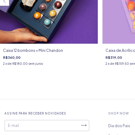
Caixa 12 bombons + Mini Chandon
Caixa de Acríli
R$360,00
R$319,00
2
x de
R$180,00
sem juros
2
x de
R$159,50
sem
ASSINE PARA RECEBER NOVIDADES
SHOP NOW
Dia dos Pais