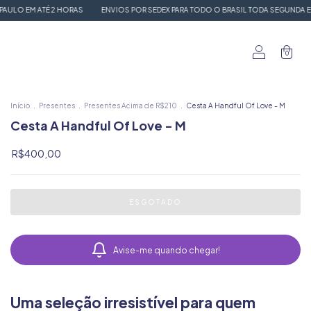
2 HORAS
ENVIOS POR SEDEX PARA TODO O BRASIL TODA SEGUNDA E TERÇA FEIRA
0
Início
.
Presentes
.
Presentes Acima de R$210
.
Cesta A Handful Of Love - M
Cesta A Handful Of Love - M
R$400,00
Avise-me quando chegar!
Uma seleção irresistível para quem