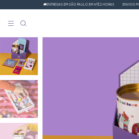
🚚ENTREGAS EM SÃO PAULO EM ATÉ 2 HORAS
ENVIOS POR SEDEX PARA T