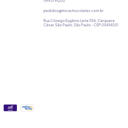
11993791200
pedidos@micachocolates.com.br
Rua Cônego Eugênio Leite 1156, Cerqueira
César, São Paulo, São Paulo - CEP 05414001