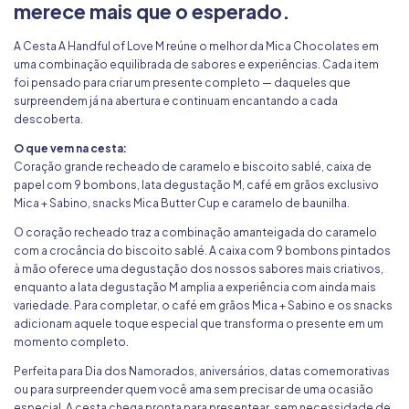
merece mais que o esperado.
A Cesta A Handful of Love M reúne o melhor da Mica Chocolates em
uma combinação equilibrada de sabores e experiências. Cada item
foi pensado para criar um presente completo — daqueles que
surpreendem já na abertura e continuam encantando a cada
descoberta.
O que vem na cesta:
Coração grande recheado
de caramelo e biscoito sablé,
caixa de
papel com 9 bombons
,
lata degustação M
, café em grãos exclusivo
Mica + Sabino
, snacks
Mica Butter Cup
e
caramelo de baunilha
.
O coração recheado traz a combinação amanteigada do caramelo
com a crocância do biscoito sablé. A caixa com 9 bombons pintados
à mão oferece uma degustação dos nossos sabores mais criativos,
enquanto a lata degustação M amplia a experiência com ainda mais
variedade. Para completar, o café em grãos Mica + Sabino e os snacks
adicionam aquele toque especial que transforma o presente em um
momento completo.
Perfeita para Dia dos Namorados, aniversários, datas comemorativas
ou para surpreender quem você ama sem precisar de uma ocasião
especial. A cesta chega pronta para presentear, sem necessidade de