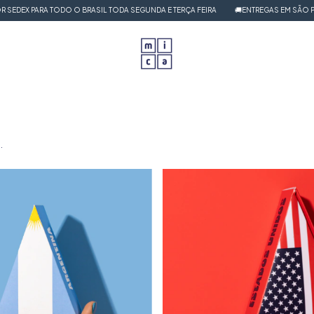
DEX PARA TODO O BRASIL TODA SEGUNDA E TERÇA FEIRA
🚚ENTREGAS EM SÃO PAUL
.