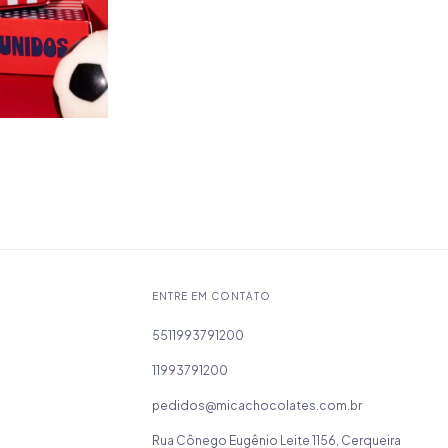
ENTRE EM CONTATO
5511993791200
11993791200
pedidos@micachocolates.com.br
Rua Cônego Eugênio Leite 1156, Cerqueira