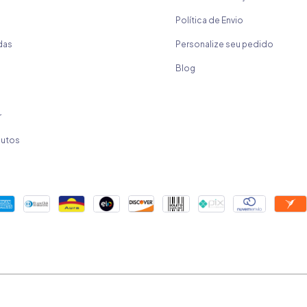
Política de Envio
das
Personalize seu pedido
Blog
r
dutos
Copyright Mica Chocolates - 32524177000183 - 2026. Todos os direitos reservados.