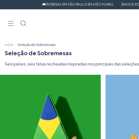
🚚ENTREGAS EM SÃO PAULO EM ATÉ 2 HORAS
ENVIOS POR SE
Início
.
Seleção de Sobremesas
Seleção de Sobremesas
Seis países, seis fatias recheadas inspiradas nos principais das seleções