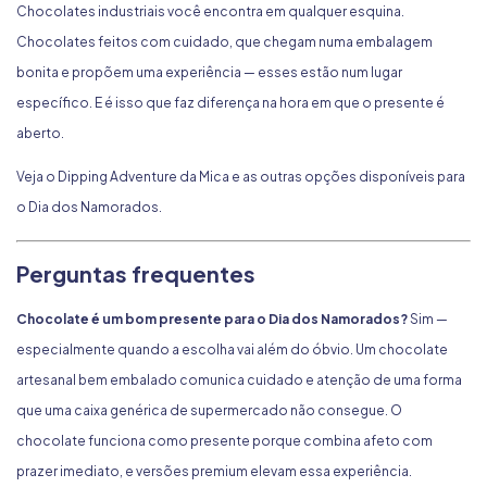
Chocolates industriais você encontra em qualquer esquina.
Chocolates feitos com cuidado, que chegam numa embalagem
bonita e propõem uma experiência — esses estão num lugar
específico. E é isso que faz diferença na hora em que o presente é
aberto.
Veja o
Dipping Adventure da Mica
e as outras opções disponíveis para
o Dia dos Namorados.
Perguntas frequentes
Chocolate é um bom presente para o Dia dos Namorados?
Sim —
especialmente quando a escolha vai além do óbvio. Um chocolate
artesanal bem embalado comunica cuidado e atenção de uma forma
que uma caixa genérica de supermercado não consegue. O
chocolate funciona como presente porque combina afeto com
prazer imediato, e versões premium elevam essa experiência.