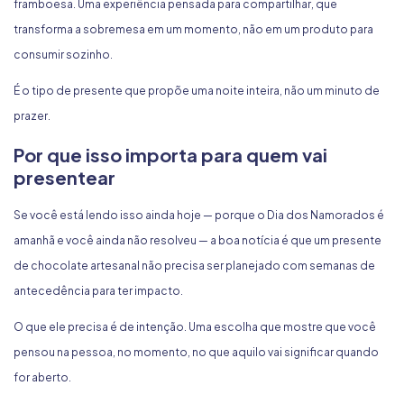
framboesa. Uma experiência pensada para compartilhar, que
transforma a sobremesa em um momento, não em um produto para
consumir sozinho.
É o tipo de presente que propõe uma noite inteira, não um minuto de
prazer.
Por que isso importa para quem vai
presentear
Se você está lendo isso ainda hoje — porque o Dia dos Namorados é
amanhã e você ainda não resolveu — a boa notícia é que um presente
de chocolate artesanal não precisa ser planejado com semanas de
antecedência para ter impacto.
O que ele precisa é de intenção. Uma escolha que mostre que você
pensou na pessoa, no momento, no que aquilo vai significar quando
for aberto.