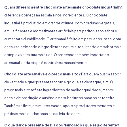
Qual a diferença entre chocolate artesanal e chocolate industrial?
A
diferença começa na escala e nos ingredientes. O chocolate
industrial é produzido em grande volume, com gorduras vegetais,
emulsificantes e aromatizantes artificiais para padronizar o sabor e
aumentar a durabilidade. O artesanal é feito em pequenos lotes, com
cacau selecionado e ingredientes naturais, resultando em sabor mais
complexo e textura mais rica. O processo também importa: no
artesanal, cada etapa é controlada manualmente.
Chocolate artesanal vale o preço mais alto?
Para quem busca sabor
de verdade e quer presentear com algo que se destaque, sim. O
preço mais alto reflete ingredientes de melhor qualidade, menor
escala de produção e ausência de substitutos baratos na receita.
Também reflete, em muitos casos, apoio a produtores menores e
práticas mais cuidadosas na cadeia do cacau.
O que dar de presente de Dia dos Namorados que seja diferente?