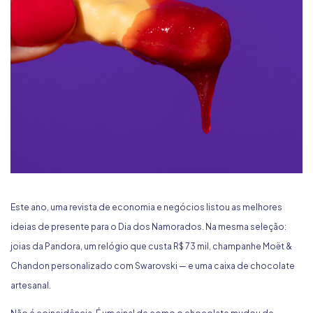
Este ano, uma revista de economia e negócios listou as melhores
ideias de presente para o Dia dos Namorados. Na mesma seleção:
joias da Pandora, um relógio que custa R$ 73 mil, champanhe Moët &
Chandon personalizado com Swarovski — e uma caixa de chocolate
artesanal.