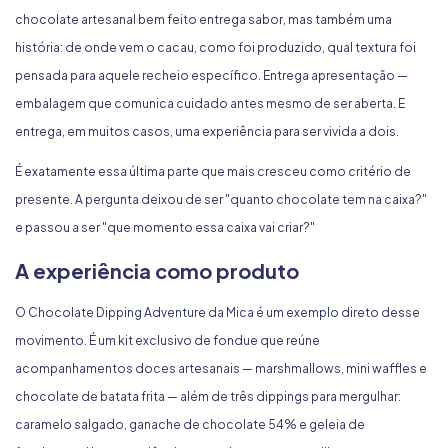
chocolate artesanal bem feito entrega sabor, mas também uma
história: de onde vem o cacau, como foi produzido, qual textura foi
pensada para aquele recheio específico. Entrega apresentação —
embalagem que comunica cuidado antes mesmo de ser aberta. E
entrega, em muitos casos, uma experiência para ser vivida a dois.
É exatamente essa última parte que mais cresceu como critério de
presente. A pergunta deixou de ser "quanto chocolate tem na caixa?"
e passou a ser "que momento essa caixa vai criar?"
A experiência como produto
O
Chocolate Dipping Adventure da Mica
é um exemplo direto desse
movimento. É um kit exclusivo de fondue que reúne
acompanhamentos doces artesanais — marshmallows, mini waffles e
chocolate de batata frita — além de três dippings para mergulhar:
caramelo salgado, ganache de chocolate 54% e geleia de