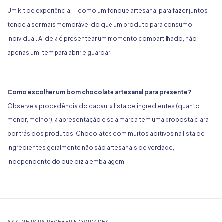
Um kit de experiência — como um fondue artesanal para fazer juntos —
tende a ser mais memorável do que um produto para consumo
individual. A ideia é presentear um momento compartilhado, não
apenas um item para abrir e guardar.
Como escolher um bom chocolate artesanal para presente?
Observe a procedência do cacau, a lista de ingredientes (quanto
menor, melhor), a apresentação e se a marca tem uma proposta clara
por trás dos produtos. Chocolates com muitos aditivos na lista de
ingredientes geralmente não são artesanais de verdade,
independente do que diz a embalagem.
ASSINE PARA RECEBER NOVIDADES