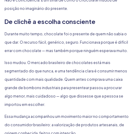
Não é coincidência. É um sinal de como o chocolate mudou de
posição no imaginário do presente.
De clichê a escolha consciente
Durante muito tempo, chocolate foi o presente de quem não sabia o
que dar. O recurso fácil, genérico, seguro. Funcionava porque é difícil
errar com chocolate — mas também porque ninguém esperava muito.
Isso mudou. O mercado brasileiro de chocolates está mais
segmentado do que nunca, e uma tendência clara é consumir menos
quantidade com mais qualidade. Quem antes comprava uma caixa
grande de bombons industriais para presentear passou a procurar
algo menor, mais cuidadoso — algo que dissesse que a pessoa se
importou em escolher.
Essa mudança acompanhou um movimento maior no comportamento
do consumidor brasileiro: a valorização de produtos artesanais, de
origem conhecida, feitos com intenção.