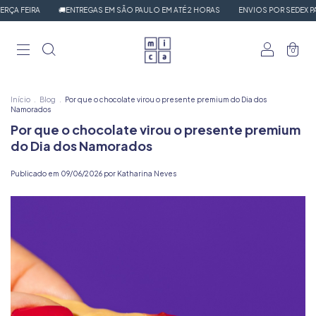
A FEIRA
🚚ENTREGAS EM SÃO PAULO EM ATÉ 2 HORAS
ENVIOS POR SEDEX PARA 
0
Início
.
Blog
.
Por que o chocolate virou o presente premium do Dia dos
Namorados
Por que o chocolate virou o presente premium
do Dia dos Namorados
Publicado em 09/06/2026 por Katharina Neves