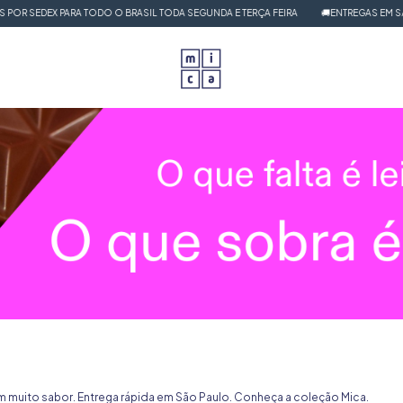
EDEX PARA TODO O BRASIL TODA SEGUNDA E TERÇA FEIRA
🚚ENTREGAS EM SÃO PAU
om muito sabor. Entrega rápida em São Paulo. Conheça a coleção Mica.