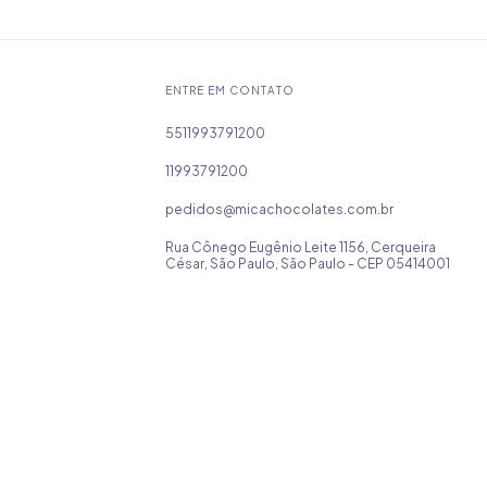
ENTRE EM CONTATO
5511993791200
11993791200
pedidos@micachocolates.com.br
Rua Cônego Eugênio Leite 1156, Cerqueira
César, São Paulo, São Paulo - CEP 05414001