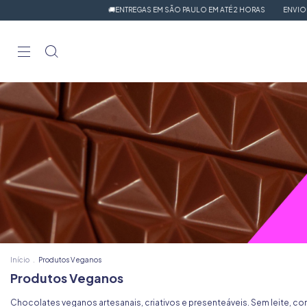
🚚ENTREGAS EM SÃO PAULO EM ATÉ 2 HORAS
ENVIOS POR S
Início
.
Produtos Veganos
Produtos Veganos
Chocolates veganos artesanais, criativos e presenteáveis. Sem leite, c