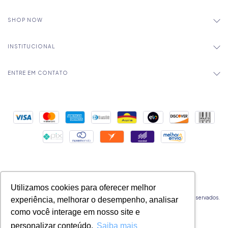
SHOP NOW
INSTITUCIONAL
ENTRE EM CONTATO
Utilizamos cookies para oferecer melhor
Copyright Mica Chocolates - 32524177000183 - 2026. Todos os direitos reservados.
experiência, melhorar o desempenho, analisar
como você interage em nosso site e
personalizar conteúdo.
Saiba mais