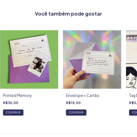
Você também pode gostar
Printed Memory
Envelope + Cartão
Tag 
R$35,00
R$15,00
R$5