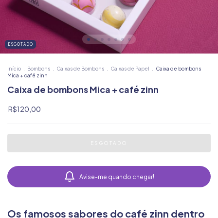
ESGOTADO
Início
.
Bombons
.
Caixas de Bombons
.
Caixas de Papel
.
Caixa de bombons
Mica + café zinn
Caixa de bombons Mica + café zinn
R$120,00
Avise-me quando chegar!
Os famosos sabores do café zinn dentro