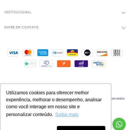
INSTITUCIONAL
ENTRE EM CONTATO
Utilizamos cookies para oferecer melhor
Copyright Mica Chocolates - 32524177000183 - 2026. Todos os direitos reservados.
experiência, melhorar o desempenho, analisar
como você interage em nosso site e
personalizar conteúdo.
Saiba mais