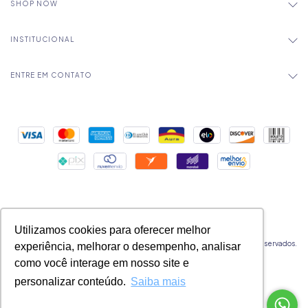
SHOP NOW
INSTITUCIONAL
ENTRE EM CONTATO
Utilizamos cookies para oferecer melhor
Copyright Mica Chocolates - 32524177000183 - 2026. Todos os direitos reservados.
experiência, melhorar o desempenho, analisar
como você interage em nosso site e
personalizar conteúdo.
Saiba mais