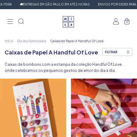
FEIRA
🚚ENTREGAS EM SÃO PAULO EM ATÉ 2 HORAS
ENVIOS POR SEDEX PARA T
0
Início
.
Dia dos Namorados
.
Caixas de Papel A Handful Of Love
Caixas de Papel A Handful Of Love
FILTRAR
Caixas de bombons com a estampa da coleção Handful Of Love,
onde celebramos os pequenos gestos de amor do dia a dia.