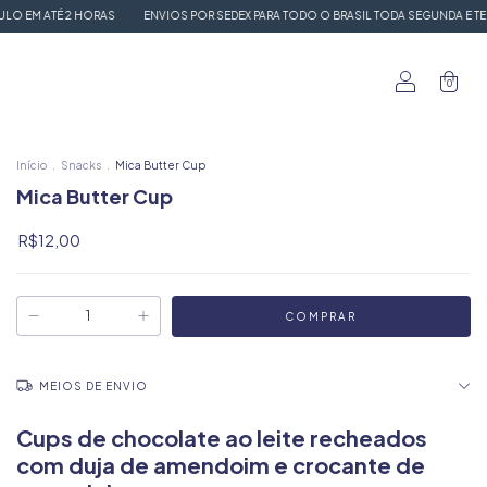
TÉ 2 HORAS
ENVIOS POR SEDEX PARA TODO O BRASIL TODA SEGUNDA E TERÇA FEIRA
0
Início
.
Snacks
.
Mica Butter Cup
Mica Butter Cup
R$12,00
MEIOS DE ENVIO
Cups de chocolate ao leite recheados
com duja de amendoim e crocante de