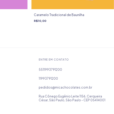
Caramelo Tradicional de Baunilha
R$10,00
ENTRE EM CONTATO
5511993791200
11993791200
pedidos@micachocolates.com.br
Rua Cônego Eugênio Leite 1156, Cerqueira
César, São Paulo, São Paulo - CEP 05414001