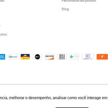
das
Personalize seu pedido
Blog
r
dutos
Copyright Mica Chocolates - 32524177000183 - 2026. Todos os direitos reservados.
ência, melhorar o desempenho, analisar como você interage em 