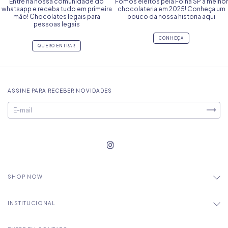
Entre na nossa comunidade do
Fomos eleitos pela Folha SP a melhor
whatsapp e receba tudo em primeira
chocolateria em 2025! Conheça um
mão! Chocolates legais para
pouco da nossa historia aqui
pessoas legais
CONHEÇA
QUERO ENTRAR
ASSINE PARA RECEBER NOVIDADES
SHOP NOW
INSTITUCIONAL