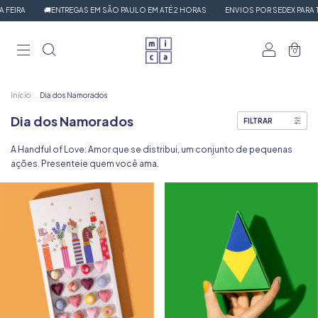
🚚ENTREGAS EM SÃO PAULO EM ATÉ 2 HORAS
ENVIOS POR SEDEX PARA TODO O 
0
Início
.
Dia dos Namorados
Dia dos Namorados
FILTRAR
A Handful of Love: Amor que se distribui, um conjunto de pequenas
ações. Presenteie quem você ama.