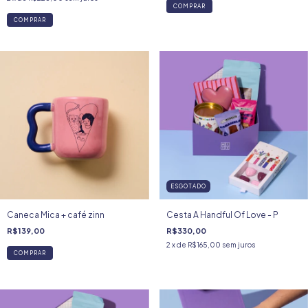
COMPRAR
COMPRAR
ESGOTADO
Caneca Mica + café zinn
Cesta A Handful Of Love - P
R$139,00
R$330,00
2
x de
R$165,00
sem juros