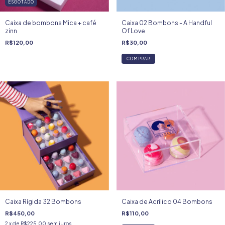
ESGOTADO
Caixa de bombons Mica + café
Caixa 02 Bombons - A Handful
zinn
Of Love
R$120,00
R$30,00
COMPRAR
Caixa Rígida 32 Bombons
Caixa de Acrílico 04 Bombons
R$450,00
R$110,00
2
x de
R$225,00
sem juros