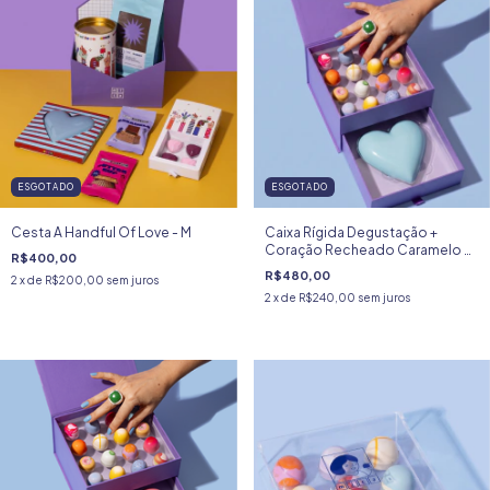
ESGOTADO
ESGOTADO
Cesta A Handful Of Love - M
Caixa Rígida Degustação +
Coração Recheado Caramelo e
R$400,00
Sablé
R$480,00
2
x de
R$200,00
sem juros
2
x de
R$240,00
sem juros