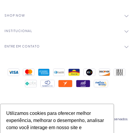
SHOP NOW
INSTITUCIONAL
ENTRE EM CONTATO
Utilizamos cookies para oferecer melhor
Copyright Mica Chocolates - 32524177000183 - 2026. Todos os direitos reservados.
experiência, melhorar o desempenho, analisar
como você interage em nosso site e